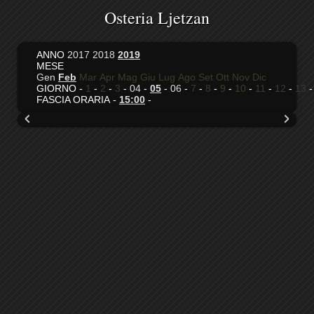
Osteria Ljetzan
ANNO
2017
2018
2019
MESE
Gen
Feb
Mar
Apr
Mag
Giu
Lug
Ago
Set
Ott
Nov
Dic
GIORNO -
1
-
2
-
3
-
04
-
05
-
06
-
7
-
8
-
9
-
10
-
11
-
12
-
13
FASCIA ORARIA -
15:00
-