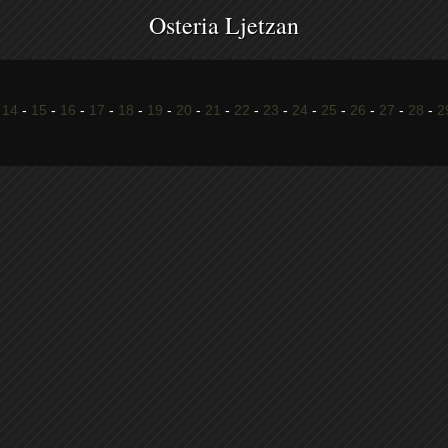
Osteria Ljetzan
-
14
-
15
-
16
-
17
-
18
-
19
-
20
-
21
-
22
-
23
-
24
-
25
-
26
-
27
-
28
-
2