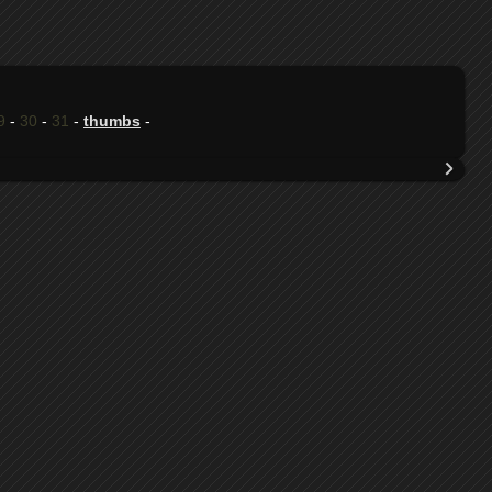
9
-
30
-
31
-
thumbs
-