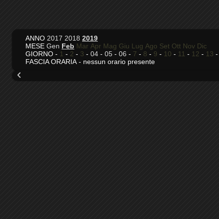
ANNO
2017
2018
2019
MESE
Gen
Feb
Mar
Apr
Mag
Giu
Lug
Ago
Set
Ott
Nov
Dic
GIORNO -
1
-
2
-
3
-
04
-
05
-
06
-
7
-
8
-
9
-
10
-
11
-
12
-
13
FASCIA ORARIA - nessun orario presente